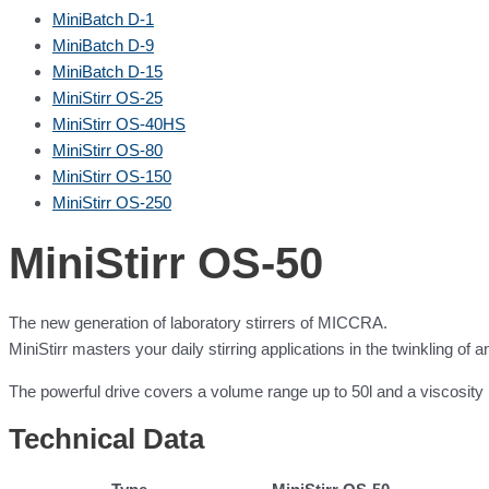
Mini
Batch D-1
Mini
Batch D-9
Mini
Batch D-15
Mini
Stirr OS-25
Mini
Stirr OS-40HS
Mini
Stirr OS-80
Mini
Stirr OS-150
Mini
Stirr OS-250
Mini
Stirr OS-50
The new generation of laboratory stirrers of MICCRA.
MiniStirr masters your daily stirring applications in the twinkling of 
The powerful drive covers a volume range up to 50l and a viscosit
Technical Data