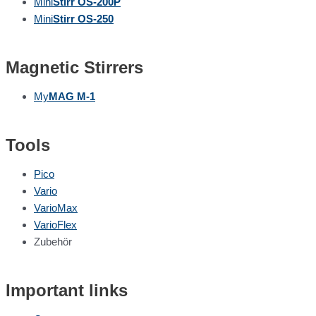
Mini
Stirr OS-200P
Mini
Stirr OS-250
Magnetic Stirrers
My
MAG M-1
Tools
Pico
Vario
VarioMax
VarioFlex
Zubehör
Important links