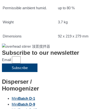
Permissible ambient humid.
up to 80 %
Weight
3.7 kg
Dimensions
92 x 219 x 279 mm
Subscribe to our newsletter
Email
Subscribe
Disperser /
Homogenizer
Mini
Batch D-1
Mini
Batch D-9