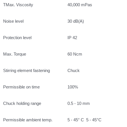
TMax. Viscosity
40,000 mPas
Noise level
30 dB(A)
Protection level
IP 42
Max. Torque
60 Ncm
Stirring element fastening
Chuck
Permissible on time
100%
Chuck holding range
0.5 - 10 mm
Permissible ambient temp.
5 - 45° C 5 - 45°C