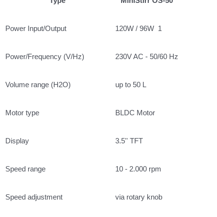
Type
MiniStirr OS-50
Power Input/Output
120W / 96W 1
Power/Frequency (V/Hz)
230V AC - 50/60 Hz
Volume range (H2O)
up to 50 L
Motor type
BLDC Motor
Display
3.5'' TFT
Speed range
10 - 2.000 rpm
Speed adjustment
via rotary knob